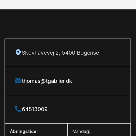
E
el-indstillelige forsæder
el-indstilleligt førersæde med memory
el-klapbare sidespejle med varme
Skovhavevej 2, 5400 Bogense
el-soltag
elektrisk parkeringsbremse
E
thomas@tgabiler.dk
ESP
F
64813009
fjernbetjent centrallås
fjernlysassistent
Åbningstider
Mandag: