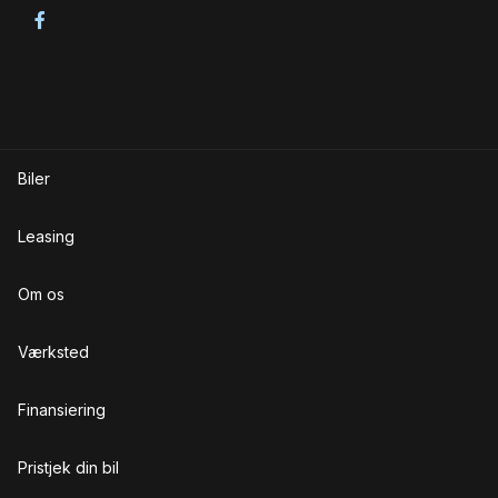
luftundervogn
læderindtræk
læderrat
lændestøtte (justerbar)
Biler
M
multifunktionsrat
Leasing
musikstreaming via Bluetooth
Om os
mørk loftbeklædning
Værksted
mørktonede ruder bag
N
Finansiering
navigation
Pristjek din bil
nøglefri adgang