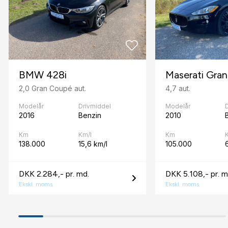
A
Automatisk lys
Automatisk start/stop
AUX tilslutning
BMW 428i
Maserati Gran
B
2,0 Gran Coupé aut.
4,7 aut.
bagagerumsdækken
Modelår
Drivmiddel
Modelår
2016
Benzin
2010
bakkamera
Km
Km/l
Km
138.000
15,6 km/l
105.000
6
blindvinkelsassistent
D
DKK 2.284,- pr. md.
DKK 5.108,- pr. m
DAB radio
Ekskl. moms
Ekskl. moms
D
dæktryksmåler