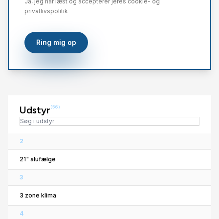
Ja, jeg har læst og accepterer jeres cookie- og
privatlivspolitik
Ring mig op
Udstyr
(56)
2
21" alufælge
3
3 zone klima
4