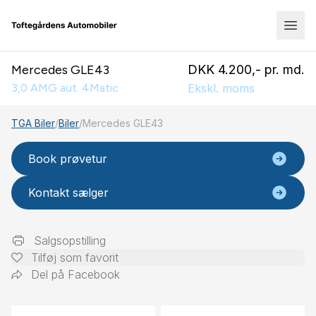
Mercedes GLE43
DKK 4.200,- pr. md.
3,0 AMG aut. 4Matic
Ekskl. moms
TGA Biler
/
Biler
/
Mercedes GLE43
Book prøvetur
Kontakt sælger
Salgsopstilling
Tilføj som favorit
Del på Facebook