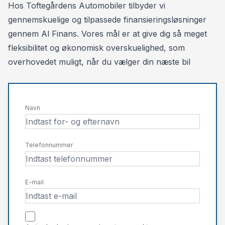
Hos Toftegårdens Automobiler tilbyder vi
1.gangsydelse: kr. 35.000, - ekskl. moms
gennemskuelige og tilpassede finansieringsløsninger
Restværdi: kr. 190.000, - ekskl. moms, ekskl. afgift
gennem Al Finans. Vores mål er at give dig så meget
fleksibilitet og økonomisk overskuelighed, som
12 MÅNEDERS PRIVAT LEASING
overhovedet muligt, når du vælger din næste bil
Månedlig ydelse: kr. 5.250, - inkl. moms
1.gangsydelse: kr. 43.755, - inkl. moms
Restværdi: kr. 190.000, - ekskl. moms, ekskl. afgift
Navn
Kontraktoprettelse 3.500, - ekskl. moms
Nummerplader 1.180, - inkl. moms,
Telefonnummer
E-mail