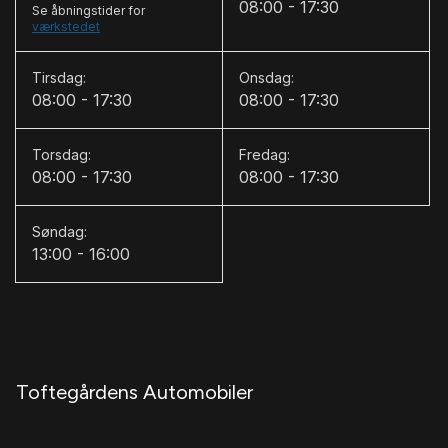
fodbetjent bagklap
08:00 - 17:30
Se åbningstider for
værkstedet
H
Tirsdag:
Onsdag:
håndfri til mobil
08:00 - 17:30
08:00 - 17:30
I
ISOFIX
Torsdag:
Fredag:
08:00 - 17:30
08:00 - 17:30
K
keyless go
Søndag:
13:00 - 16:00
kørecomputer
L
LED baglygter
LED kørelys
Toftegårdens Automobiler
L