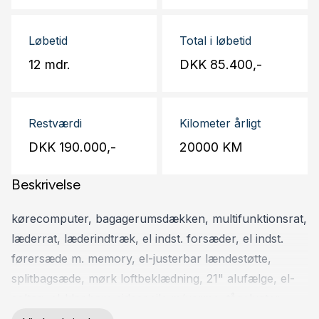
Løbetid
Total i løbetid
12 mdr.
DKK 85.400,-
Restværdi
Kilometer årligt
DKK 190.000,-
20000 KM
Beskrivelse
kørecomputer, bagagerumsdækken, multifunktionsrat,
læderrat, læderindtræk, el indst. forsæder, el indst.
førersæde m. memory, el-justerbar lændestøtte,
splitbagsæde, mørk loftbeklædning, 21" alufælge, el-
soltag, el-klapbare sidespejle m/varme, tågelygter,
xenonlys, led kørelys, led baglygter, tagræling,