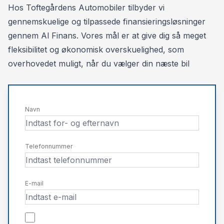
Månedlig ydelse: kr. 2.960, - ekskl. moms
Hos Toftegårdens Automobiler tilbyder vi
1.gangsydelse: kr. 45.000, - ekskl. moms
gennemskuelige og tilpassede finansieringsløsninger
Restværdi: kr. 300.000, - ekskl. moms, ekskl. afgift
gennem Al Finans. Vores mål er at give dig så meget
Ansvar- og kaskoforsikring. 850, - pr. md.
fleksibilitet og økonomisk overskuelighed, som
overhovedet muligt, når du vælger din næste bil
12 MÅNEDERS PRIVAT LEASING
Månedlig ydelse: kr. 3.700, - inkl. moms
1.gangsydelse: kr. 56.250, - inkl. moms
Navn
Restværdi: kr. 300.000, - ekskl. moms, ekskl. afgift
Ansvar- og kaskoforsikring. 850, - pr. md
Telefonnummer
Kontraktoprettelse 3.500,- ekskl. moms
Nummerplader 1.180,- inkl. moms,
E-mail