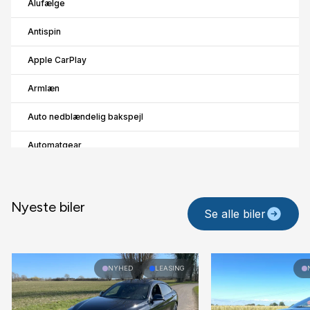
Alufælge
Antispin
Apple CarPlay
Armlæn
Auto nedblændelig bakspejl
Automatgear
Automatisk nødbremse
Automatisk parkeringssystem
Nyeste biler
Se alle biler
B
Blind vinkel detektion
NYHED
LEASING
Bluetooth
D