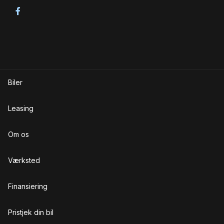
Service OK
Servostyring
Skiltegenkendelse
Startspærre
Biler
Sædevarme
T
Leasing
Træthedsregistrering
Om os
Trådløs mobilopladning
U
Værksted
USB tilslutning
Finansiering
V
Pristjek din bil
Vejbaneassistent