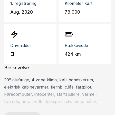
1. registrering
Kilometer kørt
Aug. 2020
73.000
Drivmiddel
Rækkevidde
El
424 km
Beskrivelse
20" alufælge, 4 zone klima, køl i handskerum,
elektrisk kabinevarmer, fjernb. c.lås, fartpilot,
kørecomputer, infocenter, startspærre, varme i
forrude, auto. nedbl. bakspejl, udv. temp. måler,
regnsensor, sædevarme, el indst. førersæde m.