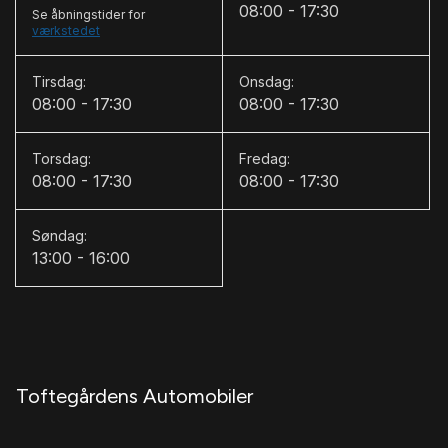
08:00 - 17:30
Se åbningstider for
værkstedet
L
LED kørelys
Tirsdag:
Onsdag:
08:00 - 17:30
08:00 - 17:30
Læderrat
M
Torsdag:
Fredag:
08:00 - 17:30
08:00 - 17:30
Musikstreaming via bluetooth
N
Søndag:
13:00 - 16:00
Navigation
P
Parkeringssensor bagved
Parkeringssensor foran
Toftegårdens Automobiler
S