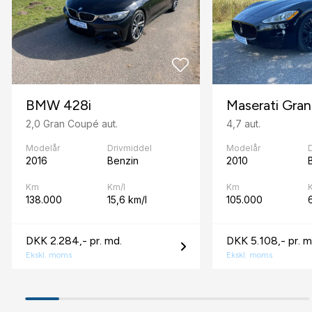
DAB radio
Delvis lædersæder
Digitalt cockpit
BMW 428i
Maserati Gran
Dæktryksystem
2,0 Gran Coupé aut.
4,7 aut.
E
Modelår
Drivmiddel
Modelår
2016
Benzin
2010
El-ruder x4
Km
Km/l
Km
El-soltag
138.000
15,6 km/l
105.000
6
El-spejle med varme
DKK 2.284,- pr. md.
DKK 5.108,- pr. m
Elektrisk bagagerum
Ekskl. moms
Ekskl. moms
Elektrisk parkeringsbremse
F