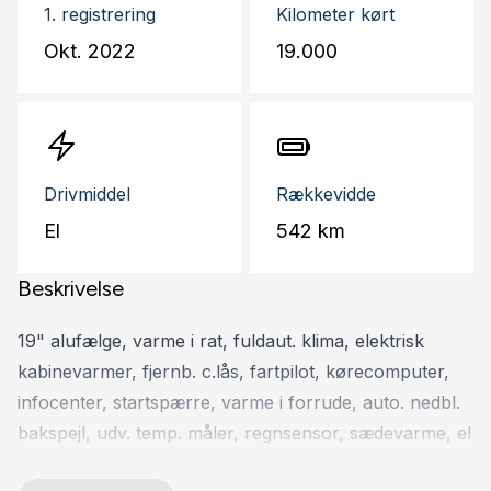
1. registrering
Kilometer kørt
Okt. 2022
19.000
Drivmiddel
Rækkevidde
El
542 km
Beskrivelse
19" alufælge, varme i rat, fuldaut. klima, elektrisk
kabinevarmer, fjernb. c.lås, fartpilot, kørecomputer,
infocenter, startspærre, varme i forrude, auto. nedbl.
bakspejl, udv. temp. måler, regnsensor, sædevarme, el
indst. førersæde m. memory, glastag, 4x el-ruder, el-