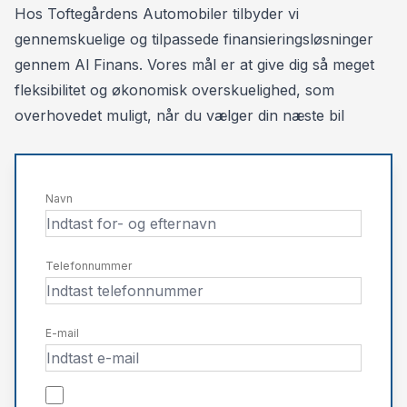
1.gangsydelse: kr. 48.000, - ekskl. moms
Hos Toftegårdens Automobiler tilbyder vi
Restværdi: kr. 180.000, - ekskl. moms, ekskl. afgift
gennemskuelige og tilpassede finansieringsløsninger
Ansvar- og kaskoforsikring. 800, - pr. md.
gennem Al Finans. Vores mål er at give dig så meget
fleksibilitet og økonomisk overskuelighed, som
36 MÅNEDERS PRIVAT LEASING
overhovedet muligt, når du vælger din næste bil
Månedlig ydelse: kr. 4.300, - inkl. moms
1.gangsydelse: kr. 60.000, - inkl. moms
Restværdi: kr. 180.000, - ekskl. moms, ekskl. afgift
Navn
Ansvar- og kaskoforsikring. 800, - pr. md
Kontraktoprettelse 3.500,- ekskl. moms
Telefonnummer
Nummerplader 1.180,- inkl. moms,
E-mail