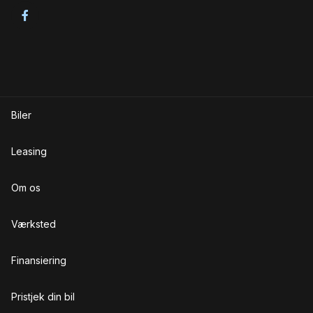
Skiltegenkendelse
Startspærre
Sædevarme
T
Træthedsregistrering
Biler
Trådløs mobilopladning
Leasing
U
Om os
USB tilslutning
V
Værksted
Varme i rattet
Finansiering
Vejbaneassistent
Pristjek din bil