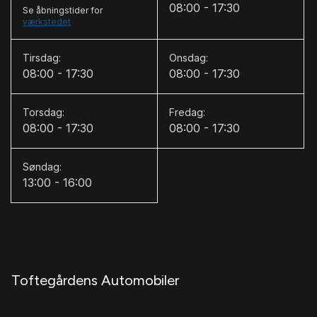
08:00 - 17:30
Se åbningstider for
værkstedet
L
Lædersæder
Tirsdag:
Onsdag:
08:00 - 17:30
08:00 - 17:30
M
Musikstreaming via bluetooth
Torsdag:
Fredag:
08:00 - 17:30
08:00 - 17:30
N
Navigation
Søndag:
13:00 - 16:00
P
Parkeringssensor bagved
Parkeringssensor foran
S
Toftegårdens Automobiler
Servostyring