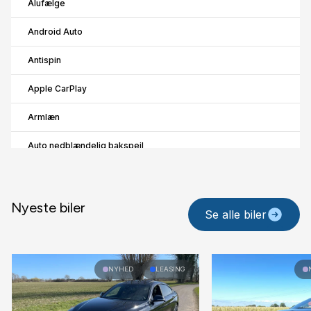
Alufælge
Android Auto
Antispin
Apple CarPlay
Armlæn
Auto nedblændelig bakspejl
Automatgear
Automatisk fjernlys
Nyeste biler
Se alle biler
Automatisk nødbremse
B
NYHED
LEASING
Blind vinkel detektion
Bluetooth