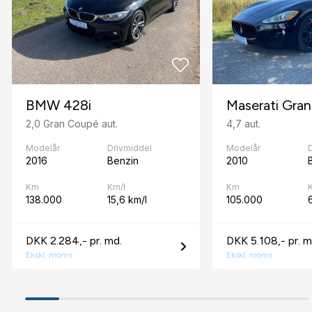
D
Digitalt cockpit
Dæktryksystem
BMW 428i
Maserati Gran
E
2,0 Gran Coupé aut.
4,7 aut.
El-klapbare sidespejle med varme
Modelår
Drivmiddel
Modelår
2016
Benzin
2010
El-ruder x4
Km
Km/l
Km
Elektrisk bagagerum
138.000
15,6 km/l
105.000
6
Elektrisk parkeringsbremse
DKK 2.284,- pr. md.
DKK 5.108,- pr. m
F
Ekskl. moms
Ekskl. moms
Fartpilot
Fjernbetjent centrallås